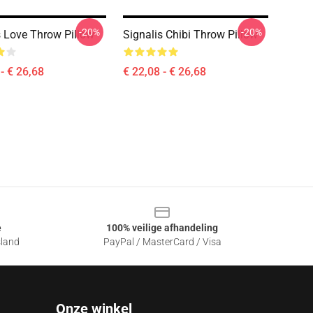
-20%
-20%
s Love Throw Pillow
Signalis Chibi Throw Pillow
- € 26,68
€ 22,08 - € 26,68
e
100% veilige afhandeling
sland
PayPal / MasterCard / Visa
Onze winkel