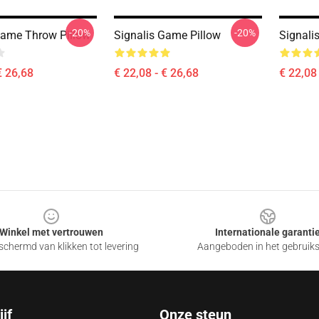
-20%
-20%
Game Throw Pillow
Signalis Game Pillow
Signali
€ 26,68
€ 22,08 - € 26,68
€ 22,08 
Winkel met vertrouwen
Internationale garanti
chermd van klikken tot levering
Aangeboden in het gebruik
jf
Onze steun