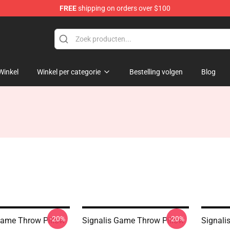
FREE
shipping on orders over $100
Winkel
Winkel per categorie
Bestelling volgen
Blog
-20%
-20%
Game Throw Pillow
Signalis Game Throw Pillow
Signali