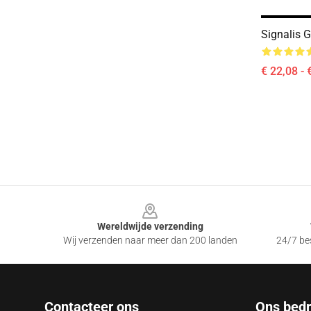
Signalis 
€ 22,08 - 
Footer
Wereldwijde verzending
Wij verzenden naar meer dan 200 landen
24/7 bes
Contacteer ons
Ons bedri