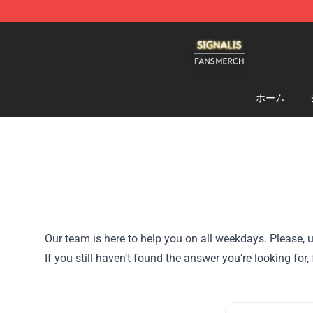
Signalis Shop - Official Signalis Merchandise Store
ホーム
Our team is here to help you on all weekdays. Please, u
If you still haven’t found the answer you’re looking fo