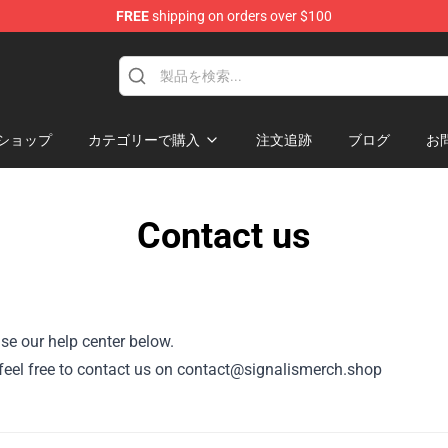
FREE
shipping on orders over $100
ショップ
カテゴリーで購入
注文追跡
ブログ
お
Contact us
se our help center below.
r, feel free to contact us on contact@signalismerch.shop