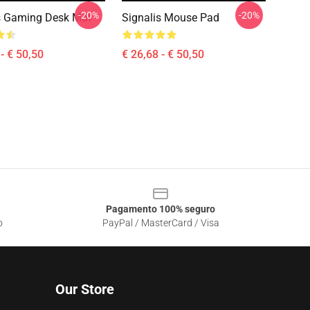
-20%
-20%
s Gaming Desk Mat
Signalis Mouse Pad
- € 50,50
€ 26,68 - € 50,50
Pagamento 100% seguro
o
PayPal / MasterCard / Visa
Our Store