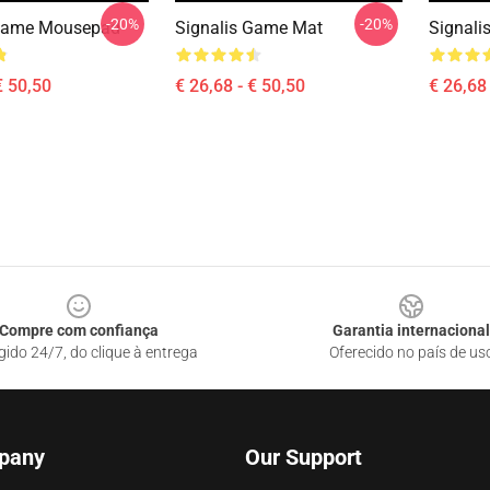
-20%
-20%
 Game Mousepad
Signalis Game Mat
Signali
€ 50,50
€ 26,68 - € 50,50
€ 26,68 
Compre com confiança
Garantia internacional
gido 24/7, do clique à entrega
Oferecido no país de us
pany
Our Support