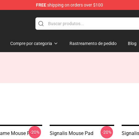
FREE
shipping on orders over $100
Compre por categoria
Rastreamento de pedido
Blog
-20%
-20%
 Game Mouse Pad
Signalis Mouse Pad
Signali