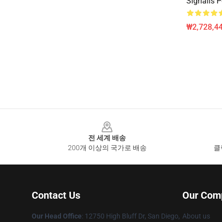
Signalis P
₩2,728,44
Footer
전 세계 배송
200개 이상의 국가로 배송
클
Contact Us
Our Com
Our Head Office
: 12750 High Bluff Dr, San Diego,
About us