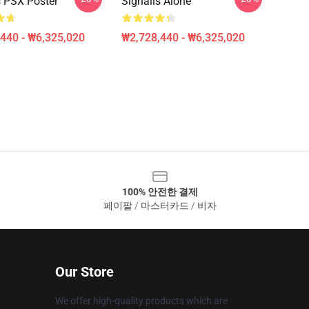
s PSX Poster
Signalis Alone
440 - ₩6,325,020
₩2,728,440 - ₩6,325,020
100% 안전한 결제
페이팔 / 마스터카드 / 비자
Our Store
We offer high-quality products which are