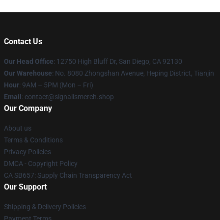
Contact Us
Our Head Office
: 12750 High Bluff Dr, San Diego, CA 92130
Our Warehouse
: No. 8080 Zhongshan Avenue, Heping District, Tianjin
Hour
: 9AM – 5PM (Mon – Fri)
Email
: contact@signalismerch.shop
Our Company
About us
Terms & Conditions
Privacy Policies
DMCA - Copyright Policy
CA SB657: Supply Chain Transparency Act
Our Support
Shipping & Delivery Policies
Payment Terms